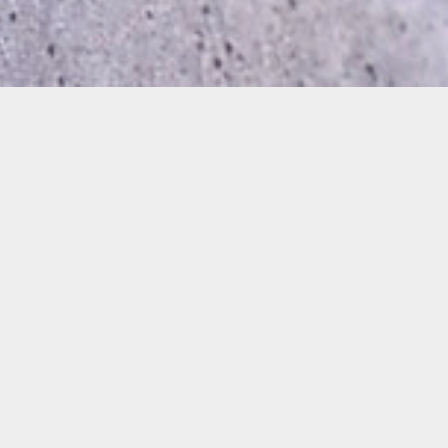
植物の持つ
美しさ
力強さ
儚さ...
"Nostalgia"を感じる
インパクトのあるデザイン