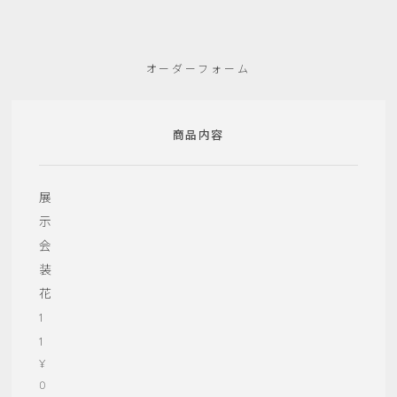
オーダーフォーム
商品内容
展
示
会
装
花
1
1
¥
0