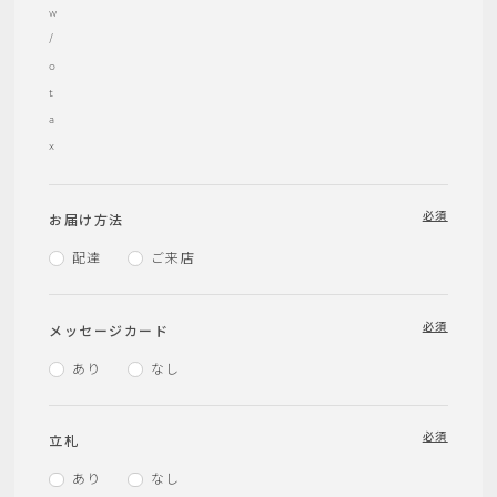
w
/
o
t
a
x
必須
お届け方法
配達
ご来店
必須
メッセージカード
あり
なし
必須
立札
あり
なし