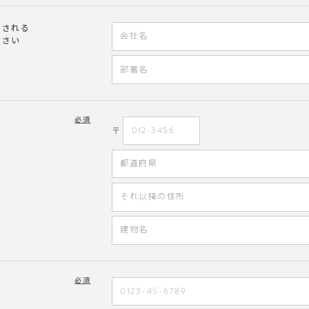
文される
ださい
必須
〒
必須