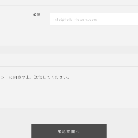
必須
リシー
に同意の上、送信してください。