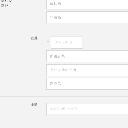
文される
ださい
必須
〒
必須