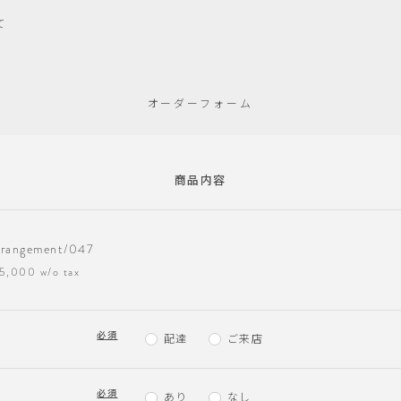
て
オーダーフォーム
商品内容
rrangement/047
5,000 w/o tax
必須
配達
ご来店
必須
ド
あり
なし