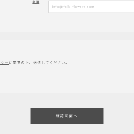
必須
リシー
に同意の上、送信してください。