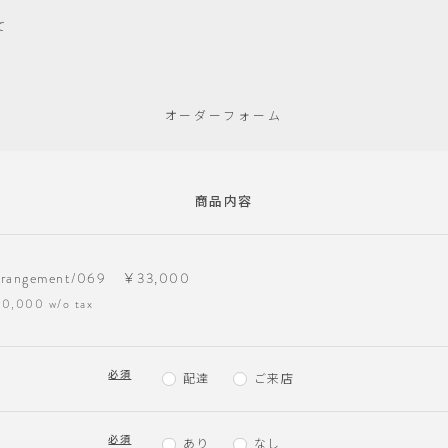
て
オーダーフォーム
商品内容
rrangement/069 ￥33,000
0,000 w/o tax
必須
配達
ご来店
必須
ド
あり
なし