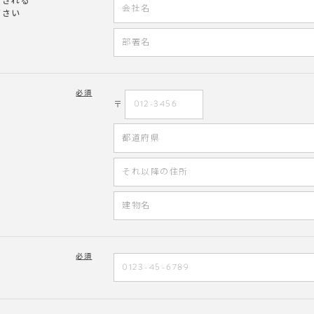
文される
ださい
必須
〒
必須