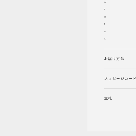
w
/
o
t
a
x
お届け方法
メッセージカー
立札