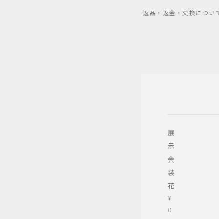
返品・返金・交換につい
展
示
会
装
花
¥
0