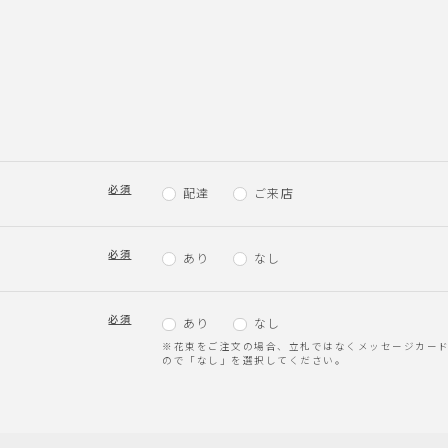
必須
配達
ご来店
必須
ド
あり
なし
必須
あり
なし
※花束をご注文の場合、立札ではなくメッセージカー
ので「なし」を選択してください。