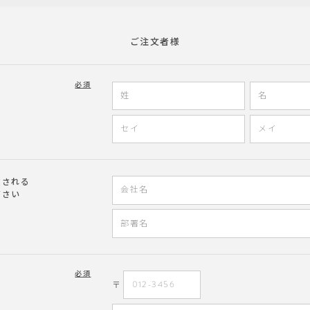
ご注文者様
必須
文される
ださい
必須
〒